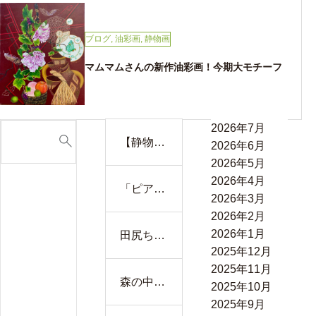
ブログ
,
油彩画
,
静物画
マムマムさんの新作油彩画！今期大モチーフ
2026年7月
【静物と
2026年6月
富士が語
2026年5月
り合う水
2026年4月
「ピアノ
彩画 ―
2026年3月
の前で並
室内の穏
2026年2月
ぶ小さな
やかさと
2026年1月
田尻ちゃ
背中──
自然の雄
2025年12月
んの新作
マチコさ
大さが溶
2025年11月
油彩画
んが描く
森の中の
け合う一
2025年10月
家族の時
人 F12
枚】
2025年9月
間」F4