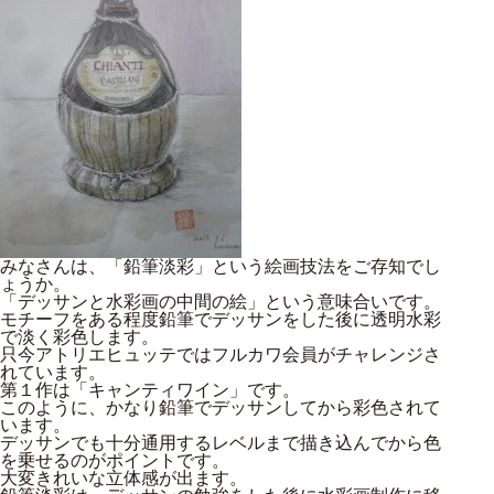
みなさんは、「鉛筆淡彩」という絵画技法をご存知でし
ょうか。
「デッサンと水彩画の中間の絵」という意味合いです。
モチーフをある程度鉛筆でデッサンをした後に透明水彩
で淡く彩色します。
只今アトリエヒュッテではフルカワ会員がチャレンジさ
れています。
第１作は「キャンティワイン」です。
このように、かなり鉛筆でデッサンしてから彩色されて
います。
デッサンでも十分通用するレベルまで描き込んでから色
を乗せるのがポイントです。
大変きれいな立体感が出ます。