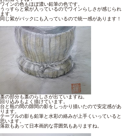
ワインの色もほぼ濃い鉛筆の色です。
うっすらと紫が入っているのでワインらしさが感じられ
ます。
同じ紫がバックにも入っているので統一感があります！
藁の部分も藁のらしさが出ていますね。
回り込みもよく描けています。
台と瓶の間の隙間の影をしっかり描いたので安定感があ
ります。
テーブルの影も鉛筆と水彩の絡みが上手くいっていると
思います。
落款もあって日本画的な雰囲気もありますね。