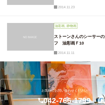
2014.11.23
【静物と富士が語り合う水彩画 ― 室
「ピアノの前で並ぶ小さ
内の穏やかさと自然の雄大さが溶け
油彩画
,
静物画
チコさんが描く家族の時
合う一枚】
ストーンさんのシーサーの
フ 油彩画Ｆ10
2014.11.11
お気軽にお問い合わせください
042-766-1799