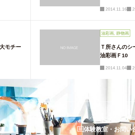
2014.11.16
2
田尻ちゃんの新作油彩画
な背中──マ
油彩画
,
静物画
間」F4
大モチー
Ｔ所さんのシ
油彩画Ｆ10
2014.11.04
2
メールからのお問い合わ
体験教室・お問い