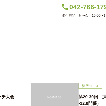
042-766-17
受付時間：月〜金 10:00〜18
室案内
コース案内
スケジュール
講師紹介
生徒作品
ヒュッテブロ
2014年 11月の記事
演習コース
ケッチ大会
第29-30回 演
森の中の
-12.6開催）