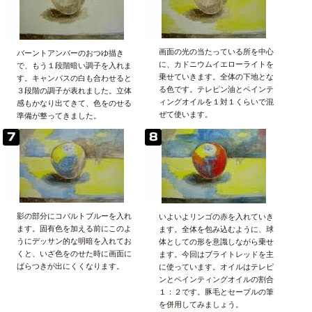
画面の光の当たっている所を中心
バーントアンバーのおつゆ描き
に、カドニウムイエローライトを
で、もう１段階暗い調子を入れま
乗せていきます。全体の下地とな
す。キャンバスの白も合わせると
る色です。テレピン油とペインテ
３段階の調子が表れました。立体
ィングオイルを１対１くらいで混
感もかなり出てきて、色をのせる
ぜて使います。
準備が整ってきました。
影の部分にコバルトブルーを入れ
いよいよリンゴの赤を入れていき
ます。固有色を加える前にこのよ
ます。全体を包み込むように、球
うにデッサン的な明暗を入れてお
体としての形を意識しながら乗せ
くと、いざ色をのせた時に画面に
ます。今回はブライトレッドを主
ばらつきが出にくくなります。
に使っています。オイルはテレピ
ンとペインティングオイルの割合
１：２です。豚毛とセーブルの筆
を併用してみましょう。