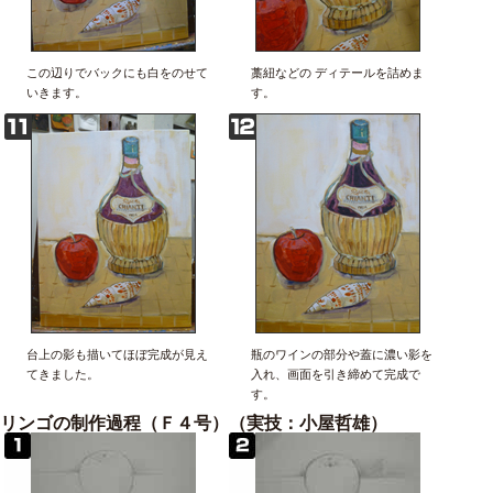
この辺りでバックにも白をのせて
藁紐などの ディテールを詰めま
いきます。
す。
台上の影も描いてほぼ完成が見え
瓶のワインの部分や蓋に濃い影を
てきました。
入れ、画面を引き締めて完成で
す。
リンゴの制作過程（Ｆ４号）（実技：小屋哲雄）