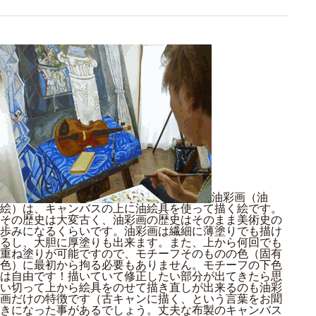
油彩画（油
絵）は、キャンバスの上に油絵具を使って描く絵です。
その歴史は大変古く、油彩画の歴史はそのまま美術史の
歩みになるくらいです。油彩画は繊細に薄塗りでも描け
るし、大胆に厚塗りも出来ます。また、上から何回でも
重ね塗りが可能ですので、モチーフそのものの色（固有
色）に最初から拘る必要もありません。モチーフの下色
は自由です！描いていて修正したい部分が出てきたら思
い切って上から絵具をのせて描き直しが出来るのも油彩
画だけの特徴です（古キャンに描く、という言葉をお聞
きになった事があるでしょう。丈夫な布製のキャンバス