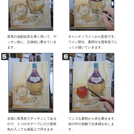
茶系の油彩絵具を薄く溶いて、デ
キャンティワインから彩色です。
ッサン的に、立体的に乗せていき
ワイン部分、藁部分を固有色でじ
ます。
っくり描いていきます。
全体に茶系色でデッサンしてある
リンゴも最初から赤を乗せます。
ので、１つのモチーフにだけ固有
赤の中の色幅で立体感を出しま
色が入っても画面上で浮きませ
す。