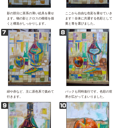
影の部分に茶系の薄い絵具を乗せ
ここから自由な色彩を乗せていき
ます。物の影とクロスの模様を描
ます！全体に共通する色彩として
くと構造がしっかりします。
黄と青を選びました。
緑や赤など、主に原色系で責めて
バックも同時進行です。色彩の世
行きます。
界が広がってまいりました。