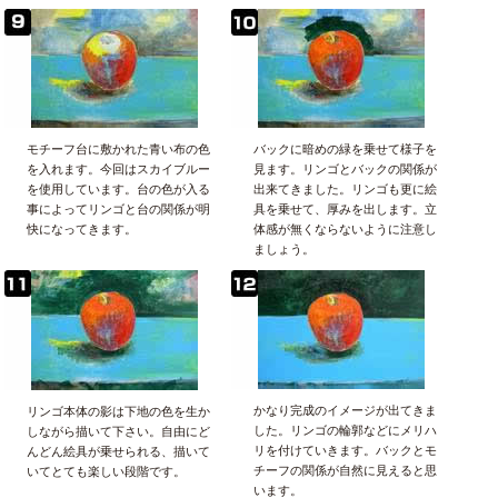
モチーフ台に敷かれた青い布の色
バックに暗めの緑を乗せて様子を
を入れます。今回はスカイブルー
見ます。リンゴとバックの関係が
を使用しています。台の色が入る
出来てきました。リンゴも更に絵
事によってリンゴと台の関係が明
具を乗せて、厚みを出します。立
快になってきます。
体感が無くならないように注意し
ましょう。
かなり完成のイメージが出てきま
リンゴ本体の影は下地の色を生か
した。リンゴの輪郭などにメリハ
しながら描いて下さい。自由にど
リを付けていきます。バックとモ
んどん絵具が乗せられる、描いて
チーフの関係が自然に見えると思
いてとても楽しい段階です。
います。