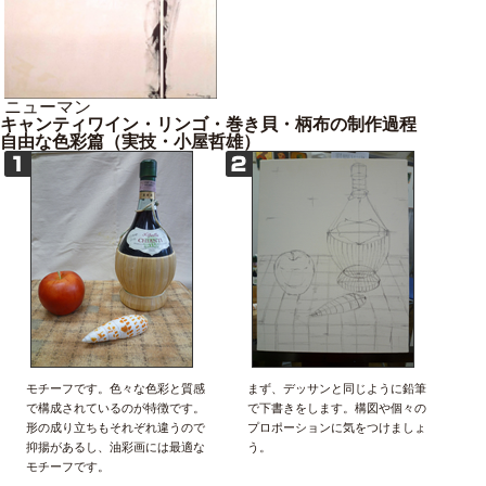
ニューマン
キャンティワイン・リンゴ・巻き貝・柄布の制作過程
自由な色彩篇（実技・小屋哲雄）
モチーフです。色々な色彩と質感
まず、デッサンと同じように鉛筆
で構成されているのが特徴です。
で下書きをします。構図や個々の
形の成り立ちもそれぞれ違うので
プロポーションに気をつけましょ
抑揚があるし、油彩画には最適な
う。
モチーフです。