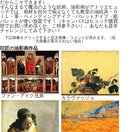
だからこそできます）。
そんなまるで魔法のような絵画、油彩画がアトリエヒュ
ッテでは、画材を自分で揃えなくても教室の油絵具・Ｏ
ＩＬ・筆・ペィンティングナイフ・パレットナイフ・紙
パレットが使い放題です！（キャンバスはヒュッテ購買
部でお買い求め頂くか、ご持参下さい）。あなたも是非
チャレンジしてみて下さい！
下記画像をクリックすると拡大画像・コメントが見れます。（
拡
大画像が表示されない場合
）
巨匠の油彩画作品
ファン・アイク兄弟
カラヴァッジョ