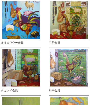
オオカワウチ会員
Ｔ所会員
タカレイ会員
Ｎ中会員