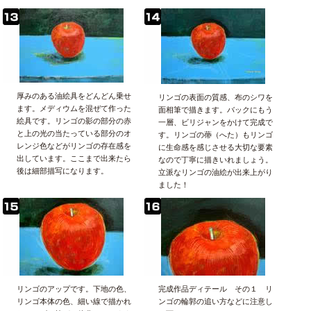
厚みのある油絵具をどんどん乗せ
リンゴの表面の質感、布のシワを
ます。メディウムを混ぜて作った
面相筆で描きます。バックにもう
絵具です。リンゴの影の部分の赤
一層、ビリジャンをかけて完成で
と上の光の当たっている部分のオ
す。リンゴの蔕（へた）もリンゴ
レンジ色などがリンゴの存在感を
に生命感を感じさせる大切な要素
出しています。ここまで出来たら
なので丁寧に描きいれましょう。
後は細部描写になります。
立派なリンゴの油絵が出来上がり
ました！
リンゴのアップです。下地の色、
完成作品ディテール その１ リ
リンゴ本体の色、細い線で描かれ
ンゴの輪郭の追い方などに注意し