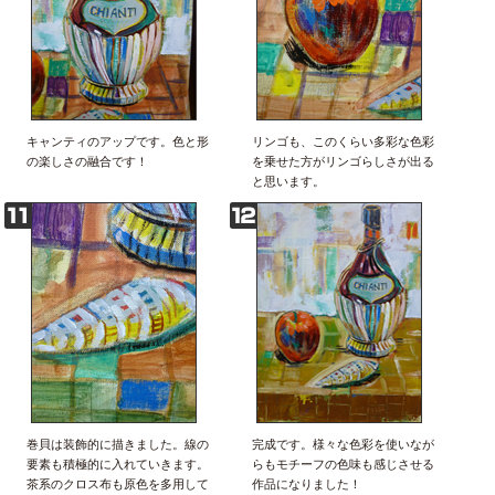
キャンティのアップです。色と形
リンゴも、このくらい多彩な色彩
の楽しさの融合です！
を乗せた方がリンゴらしさが出る
と思います。
巻貝は装飾的に描きました。線の
完成です。様々な色彩を使いなが
要素も積極的に入れていきます。
らもモチーフの色味も感じさせる
茶系のクロス布も原色を多用して
作品になりました！