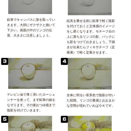
鉛筆でキャンバスに形を取ってい
絵具を乗せる前に鉛筆で軽く陰影
きます。大胆にザクザクと描いて
を付けておくと立体感のイメージ
下さい。画面の中のリンゴの位
をし易くなります。モチーフ台の
置、大きさに注意しましょう。
上に落ちるリンゴの影、バックに
も影をつけておきましょう。下描
きが出来たらフィキサチーフ（定
着液）で軽く定着させます。
テレピン油で薄く溶いたローシェ
全体に明るい茶系色で陰影が付い
ンナーを使って、まず鉛筆の線を
た段階。リンゴの量感とおおまか
なぞります。その後おつゆ描きで
な空間が現れていればＯＫです。
陰影を付けていきます。