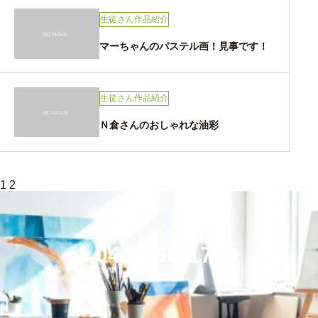
生徒さん作品紹介
マーちゃんのパステル画！見事です！
生徒さん作品紹介
Ｎ倉さんのおしゃれな油彩
投
1
2
稿
の
ペ
お気軽にお問い合わせください
ー
ジ
042-766-1799
送
り