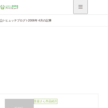
HOME
ヒュッテブログ
2006年 4月の記事
Warning
: Undefined variable $use_catch_sp in
/home/hutte/atelier-hutte.com/public_html/system/wp-
content/themes/aider_tcd115/modules/archive/view-
archive-header.php
on line
75
2006年 4月の記事
生徒さん作品紹介