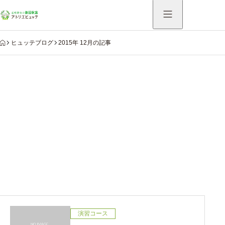
HOME
ヒュッテブログ
2015年 12月の記事
Warning
: Undefined variable $use_catch_sp in
/home/hutte/atelier-hutte.com/public_html/system/wp-
content/themes/aider_tcd115/modules/archive/view-
archive-header.php
on line
75
2015年 12月の記事
演習コース