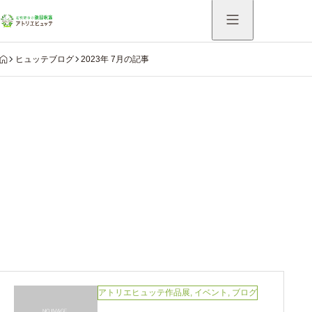
HOME
ヒュッテブログ
2023年 7月の記事
Warning
: Undefined variable $use_catch_sp in
/home/hutte/atelier-hutte.com/public_html/system/wp-
content/themes/aider_tcd115/modules/archive/view-
archive-header.php
on line
75
2023年 7月の記事
アトリエヒュッテ作品展
,
イベント
,
ブログ