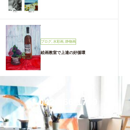
ブログ
,
水彩画
,
静物画
絵画教室で上達の好循環
お気軽にお問い合わせください
042-766-1799