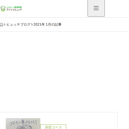
HOME
ヒュッテブログ
2021年 1月の記事
Warning
: Undefined variable $use_catch_sp in
/home/hutte/atelier-hutte.com/public_html/system/wp-
content/themes/aider_tcd115/modules/archive/view-
archive-header.php
on line
75
2021年 1月の記事
演習コース