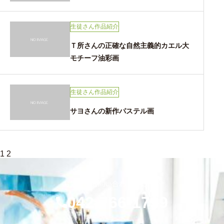
生徒さん作品紹介
Ｔ所さんの正確な自然主義的カエル大
モチーフ油彩画
生徒さん作品紹介
サヨさんの新作パステル画
投
1
2
稿
の
ペ
お気軽にお問い合わせください
ー
ジ
042-766-1799
送
り