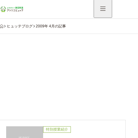
HOME
ヒュッテブログ
2009年 4月の記事
Warning
: Undefined variable $use_catch_sp in
/home/hutte/atelier-hutte.com/public_html/system/wp-
content/themes/aider_tcd115/modules/archive/view-
archive-header.php
on line
75
2009年 4月の記事
特別授業紹介