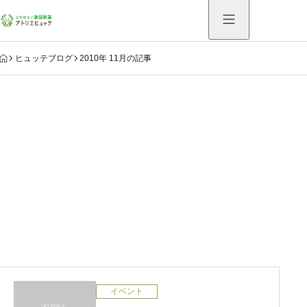
HOME
ヒュッテブログ
2010年 11月の記事
Warning
: Undefined variable $use_catch_sp in
/home/hutte/atelier-hutte.com/public_html/system/wp-
content/themes/aider_tcd115/modules/archive/view-
archive-header.php
on line
75
2010年 11月の記事
イベント