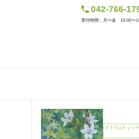
042-766-17
受付時間：月〜金 10:00〜18
室案内
コース案内
スケジュール
講師紹介
生徒作品
ヒュッテブロ
2019年 5月の記事
アトリエヒュッ
森の中の