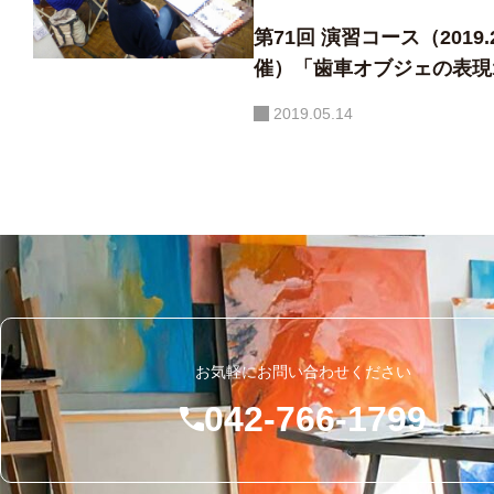
第71回 演習コース（2019.
催）「歯車オブジェの表現
【静物と富士が語り合う水彩画 ― 室
「ピアノの前で並ぶ小さ
内の穏やかさと自然の雄大さが溶け
2019.05.14
チコさんが描く家族の時
合う一枚】
お気軽にお問い合わせください
042-766-1799