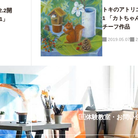
トキのアトリエ
2.2開
田尻ちゃんの新作油彩画
1 「カトちゃん」のパステル画大モ
1」
チーフ作品
な背中──マ
間」F4
2019.05.07
2
メールからのお問い合わ
体験教室・お問い