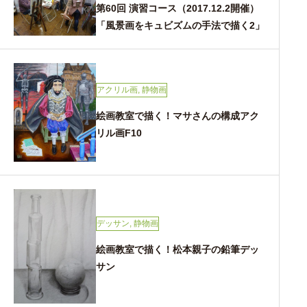
第60回 演習コース（2017.12.2開催）
「風景画をキュビズムの手法で描く2」
アクリル画
,
静物画
絵画教室で描く！マサさんの構成アク
リル画F10
デッサン
,
静物画
絵画教室で描く！松本親子の鉛筆デッ
サン