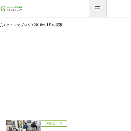
HOME
ヒュッテブログ
2018年 1月の記事
Warning
: Undefined variable $use_catch_sp in
/home/hutte/atelier-hutte.com/public_html/system/wp-
content/themes/aider_tcd115/modules/archive/view-
archive-header.php
on line
75
2018年 1月の記事
演習コース