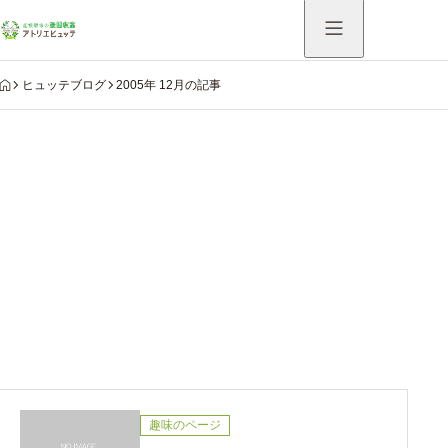
HOME
ヒュッテブログ
2005年 12月の記事
Warning
: Undefined variable $use_catch_sp in
/home/hutte/atelier-hutte.com/public_html/system/wp-
content/themes/aider_tcd115/modules/archive/view-
archive-header.php
on line
75
2005年 12月の記事
趣味のページ