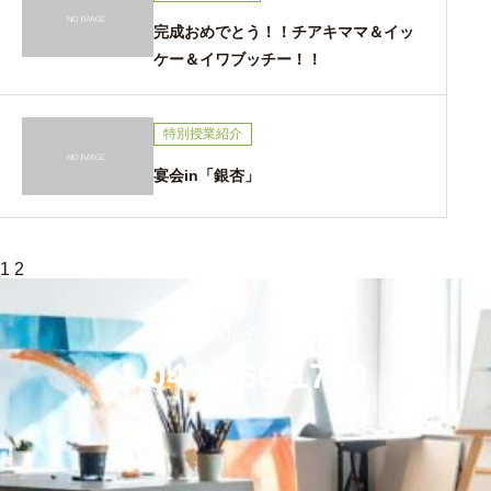
完成おめでとう！！チアキママ＆イッ
ケー＆イワブッチー！！
特別授業紹介
宴会in「銀杏」
投
1
2
稿
の
ペ
お気軽にお問い合わせください
ー
ジ
042-766-1799
送
り