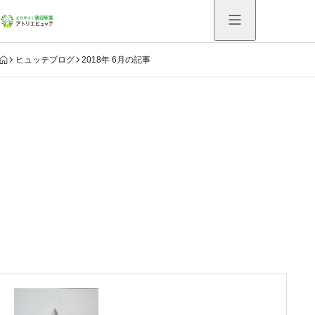
HOME
ヒュッテブログ
2018年 6月の記事
Warning
: Undefined variable $use_catch_sp in
/home/hutte/atelier-hutte.com/public_html/system/wp-
content/themes/aider_tcd115/modules/archive/view-
archive-header.php
on line
75
2018年 6月の記事