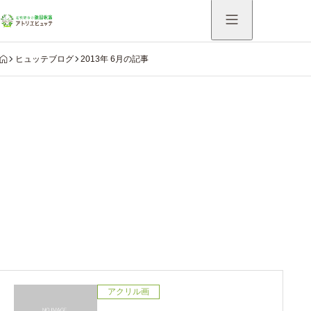
HOME
ヒュッテブログ
2013年 6月の記事
Warning
: Undefined variable $use_catch_sp in
/home/hutte/atelier-hutte.com/public_html/system/wp-
content/themes/aider_tcd115/modules/archive/view-
archive-header.php
on line
75
2013年 6月の記事
アクリル画