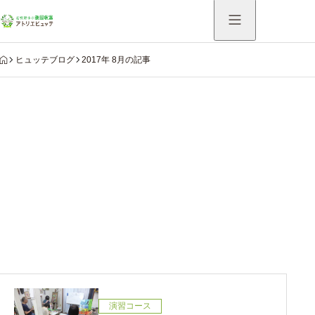
HOME
ヒュッテブログ
2017年 8月の記事
Warning
: Undefined variable $use_catch_sp in
/home/hutte/atelier-hutte.com/public_html/system/wp-
content/themes/aider_tcd115/modules/archive/view-
archive-header.php
on line
75
2017年 8月の記事
演習コース