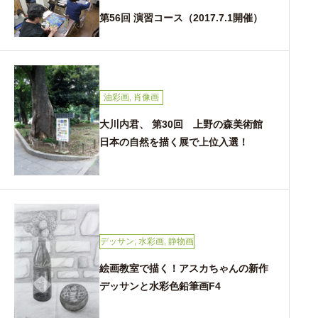
第56回 演習コース（2017.7.1開催）
油彩画
,
肖像画
大川内君、 第30回 上野の森美術館
日本の自然を描く展で上位入選！
デッサン
,
水彩画
,
静物画
絵画教室で描く！アスカちゃんの新作
デッサンと水彩色鉛筆画F4