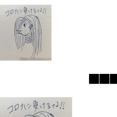
【静物と富士が語り合う水彩画 ― 室
「ピアノの前で並ぶ小さ
内の穏やかさと自然の雄大さが溶け
チコさんが描く家族の時
合う一枚】