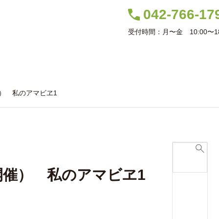
042-766-17
受付時間：月〜金 10:00〜18
室案内
コース案内
スケジュール
講師紹介
生徒作品
ヒュッテブロ
開催） 私のアマビヱ1
4開催） 私のアマビヱ1
森の中の