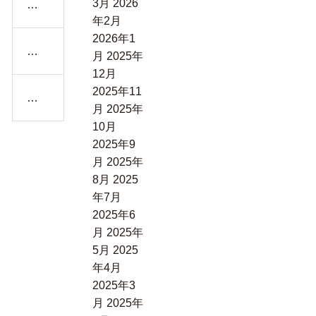
3月
2026
田
の
語
年2月
尻
前
り
2026年1
ち
で
森
合
月
2025年
ゃ
並
和美さんの花のパステル画
の
う
12月
ん
ぶ
中
水
2025年11
の
和
小
の
彩
月
2025年
新
美
さ
人
画
10月
作
さ
な
F12
―
2025年9
油
ん
背
室
月
2025年
彩
の
中─
内
8月
2025
画
花
─マ
の
年7月
の
チ
穏
2025年6
パ
コ
や
月
2025年
ス
さ
か
5月
2025
テ
ん
さ
年4月
ル
が
と
2025年3
画
描
自
月
2025年
く