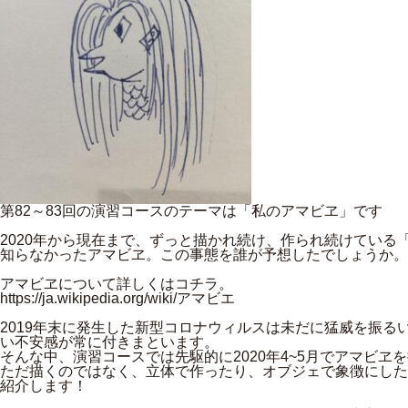
第82～83回の演習コースのテーマは「私のアマビヱ」です
2020年から現在まで、ずっと描かれ続け、作られ続けている「
知らなかったアマビヱ。この事態を誰が予想したでしょうか。
アマビヱについて詳しくはコチラ。
https://ja.wikipedia.org/wiki/アマビエ
2019年末に発生した新型コロナウィルスは未だに猛威を振
い不安感が常に付きまといます。
そんな中、演習コースでは先駆的に2020年4~5月でアマビヱ
ただ描くのではなく、立体で作ったり、オブジェで象徴にした
紹介します！