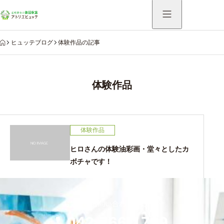
HOME
ヒュッテブログ
体験作品の記事
体験作品
体験作品
ヒロさんの体験油彩画・堂々としたカ
ボチャです！
お気軽にお問い合わせください
042-766-1799