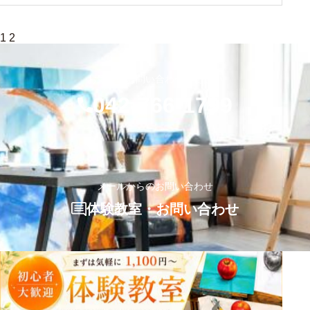
投
1
2
稿
の
ペ
お気軽にお問い合わせください
ー
ジ
042-766-1799
送
り
メールからのお問い合わせ
体験教室・お問い合わせ