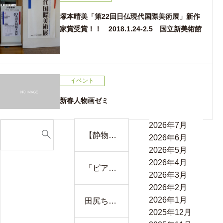
塚本晴美「第22回日仏現代国際美術展」新作
家賞受賞！！ 2018.1.24-2.5 国立新美術館
イベント
新春人物画ゼミ
2026年7月
【静物と
2026年6月
富士が語
2026年5月
り合う水
2026年4月
「ピアノ
彩画 ―
2026年3月
の前で並
室内の穏
2026年2月
ぶ小さな
やかさと
2026年1月
田尻ちゃ
背中──
自然の雄
2025年12月
んの新作
マチコさ
大さが溶