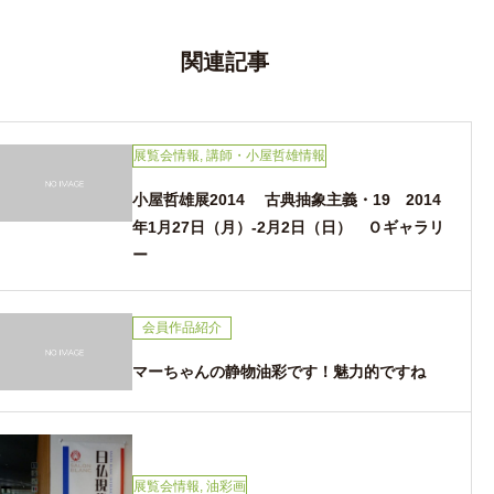
ナ
ビ
ゲ
ー
関連記事
シ
ョ
ン
展覧会情報
,
講師・小屋哲雄情報
小屋哲雄展2014 古典抽象主義・19 2014
年1月27日（月）-2月2日（日） Ｏギャラリ
ー
会員作品紹介
マーちゃんの静物油彩です！魅力的ですね
展覧会情報
,
油彩画