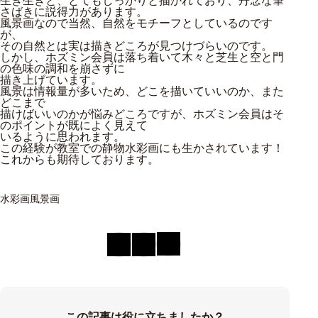
生き生きと、とてもしっかりと描かれており、丹念な筆
さばきに説得力があります。
風景画なので当然、自然をモチーフとしているのです
が、
その自然とは実は描きどころが見つけづらいのです。
しかし、ホズミン会員は落ち着いて木々と芝生と空と門
の色味の調和を崩さずに
描き上げています。
風景は情報量が多いため、どこを描いていいのか、また
どこまで
描けばいいのかが悩みどころですが、ホズミン会員はそ
のポイントが既によく見えて
いるように思われます。
この経験が教室での静物水彩画にも生かされています！
これからも期待しております。
水彩画
風景画
この記事は役に立ちましたか？