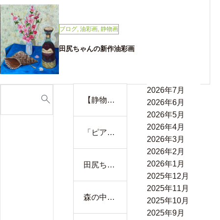
ブログ
,
油彩画
,
静物画
田尻ちゃんの新作油彩画
2026年7月
【静物と
2026年6月
富士が語
2026年5月
り合う水
2026年4月
「ピアノ
彩画 ―
2026年3月
の前で並
室内の穏
2026年2月
ぶ小さな
やかさと
2026年1月
田尻ちゃ
背中──
自然の雄
2025年12月
んの新作
マチコさ
大さが溶
2025年11月
油彩画
んが描く
森の中の
け合う一
2025年10月
家族の時
人 F12
枚】
2025年9月
間」F4