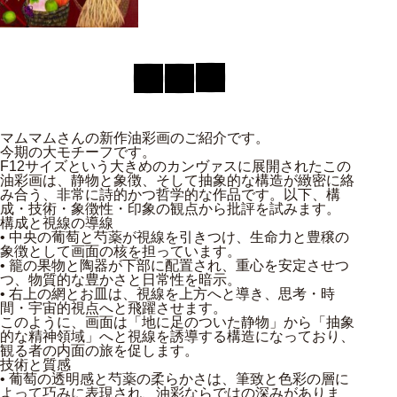
マムマムさんの新作油彩画のご紹介です。
今期の大モチーフです。
F12サイズという大きめのカンヴァスに展開されたこの
油彩画は、静物と象徴、そして抽象的な構造が緻密に絡
み合う、非常に詩的かつ哲学的な作品です。以下、構
成・技術・象徴性・印象の観点から批評を試みます。
構成と視線の導線
• 中央の葡萄と芍薬が視線を引きつけ、生命力と豊穣の
象徴として画面の核を担っています。
• 籠の果物と陶器が下部に配置され、重心を安定させつ
つ、物質的な豊かさと日常性を暗示。
• 右上の網とお皿は、視線を上方へと導き、思考・時
間・宇宙的視点へと飛躍させます。
このように、画面は「地に足のついた静物」から「抽象
的な精神領域」へと視線を誘導する構造になっており、
観る者の内面の旅を促します。
技術と質感
• 葡萄の透明感と芍薬の柔らかさは、筆致と色彩の層に
よって巧みに表現され、油彩ならではの深みがありま