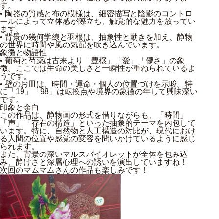
す。
• 陶器の質感と布の模様は、細密描写と陰影のコントロ
ールによって立体感が際立ち、触覚的な魅力を放ってい
ます。
• 背景の幾何学線と羽根は、抽象性と動きを加え、静物
の世界に時間や風の気配を吹き込んでいます。
象徴と物語性
• 葡萄と芍薬は古来より「豊穣」「愛」「儚さ」の象
徴。ここでは生命の美しさと一瞬性が重ねられているよ
うです。
• 壁のお皿は、時間・運命・個人の位置づけを示唆。特
に「19」「98」は転換点や境界の象徴の年して興味深い
です。
印象と余白
この作品は、静物画の形式を借りながらも、「時間」
「声」「存在の構造」といった抽象的テーマを内包して
います。特に、自然物と人工構造の対比が、現代におけ
る人間の位置や感覚の変容を問いかけているように感じ
られます。
また、背景の深いマルスバイオレットが全体を包み込
み、静けさと深層心理への誘いを演出していますね！
次回のマムマムさんの作品も楽しみです！