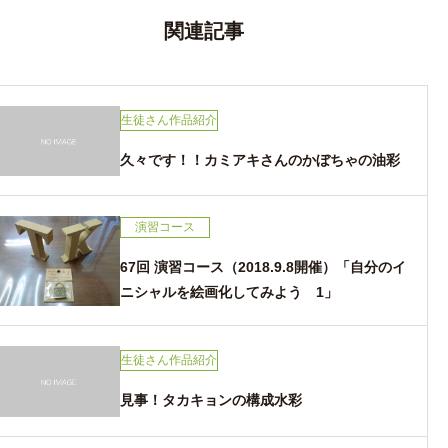
ゲ
ー
関連記事
シ
ョ
ン
生徒さん作品紹介
久々です！！カミアキさんのかぼちゃの油彩
演習コース
67回 演習コース（2018.9.8開催）「自分のイ
ニシャルを絵画化してみよう 1」
生徒さん作品紹介
見事！タカキョンの構成水彩